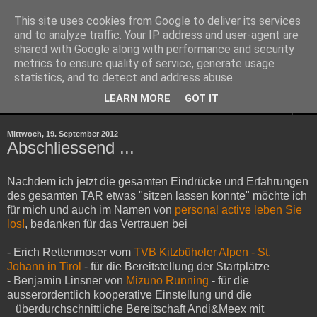
This site uses cookies from Google to deliver its services
TRANSALPINE-RUN 2012
and to analyze traffic. Your IP address and user-agent are
shared with Google along with performance and security
metrics to ensure quality of service, generate usage
Ein Blog über unsere Vorbereitung für das Event 2012!
statistics, and to detect and address abuse.
LEARN MORE
GOT IT
▼
Mittwoch, 19. September 2012
Abschliessend ...
Nachdem ich jetzt die gesamten Eindrücke und Erfahrungen
des gesamten TAR etwas "sitzen lassen konnte" möchte ich
für mich und auch im Namen von
personal active leben Sie
los!
, bedanken für das Vertrauen bei
- Erich Rettenmoser vom
TVB Kitzbüheler Alpen - St.
Johann in Tirol
- für die Bereitstellung der Startplätze
- Benjamin Linsner von
Mizuno Running
- für die
ausserordentlich kooperative Einstellung und die
überdurchschnittliche Bereitschaft Andi&Meex mit