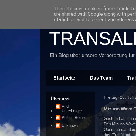
This site uses cookies from Google to 
are shared with Google along with per
statistics, and to detect and address 
TRANSALP
Ein Blog über unsere Vorbereitung für
Startseite
Das Team
Tra
Freitag, 20. Juli
Über uns
Andi
Mizuno Wave C
Unterberger
Philipp Reiner
Gestern hab ich i
Den Mizuno Wave 
Unknown
Obermaterial, dur
das (Trail-)Läufer