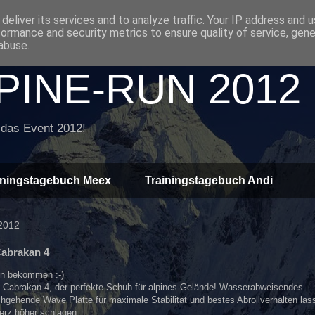
deliver its services and to analyze traffic. Your IP address and 
formance and security metrics to ensure quality of service, gen
abuse.
INE-RUN 2012
 das Event 2012!
iningstagebuch Meex
Trainingstagebuch Andi
 2012
abrakan 4
hn bekommen :-)
Cabrakan 4, der perfekte Schuh für alpines Gelände! Wasserabweisendes
chgehende Wave Platte für maximale Stabilität und bestes Abrollverhalten las
herz höher schlagen.