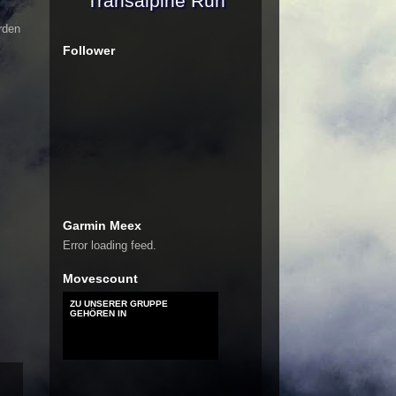
Transalpine Run
rden
Follower
Garmin Meex
Error loading feed.
Movescount
ZU UNSERER GRUPPE
GEHÖREN IN