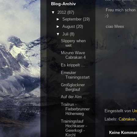
Blog-Archiv
Freu mich schon a
▼
2012
(87)
;-)
►
September
(19)
ciao Meex
►
August
(20)
▼
Juli
(8)
Slippery when
wet
Mizuno Wave
Cabrakan 4
Es krippelt ...
Erneuter
Trainingsstart
Großglockner
Berglauf
Auf der Alm ...
Trailrun -
Fieberbrunner
Eingestellt von
Un
Höhenweg
Labels:
Cabrakan
Trainingslauf
Hochkaser -
Geierkogl -
Keine Kommen
Kirchl