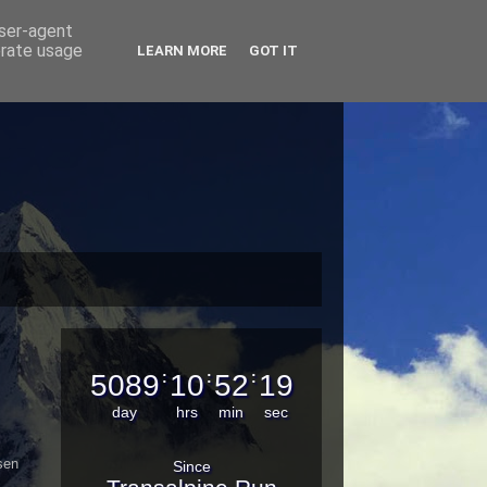
user-agent
erate usage
LEARN MORE
GOT IT
5089
:
10
:
52
:
19
day
hrs
min
sec
sen
Since