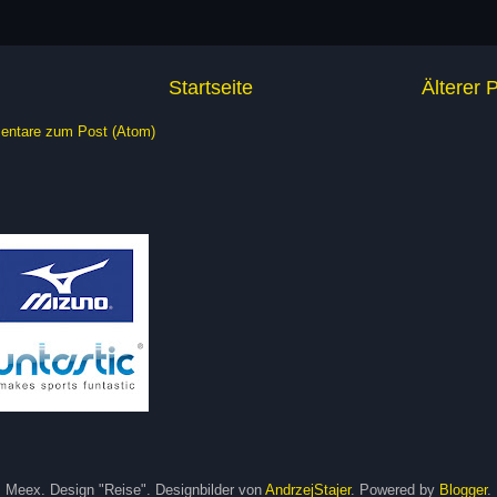
Startseite
Älterer 
ntare zum Post (Atom)
Meex. Design "Reise". Designbilder von
AndrzejStajer
. Powered by
Blogger
.