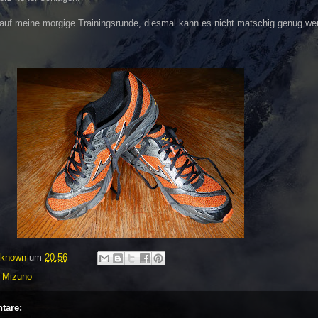
uf meine morgige Trainingsrunde, diesmal kann es nicht matschig genug we
known
um
20:56
,
Mizuno
tare: