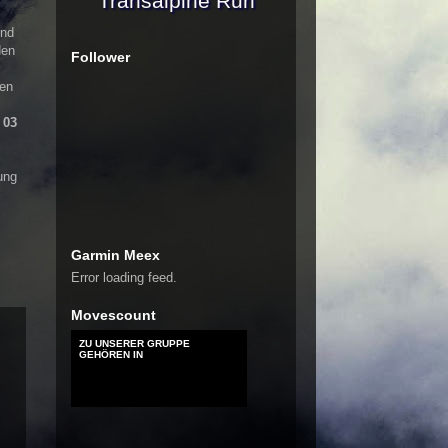
Transalpine Run
und
den
Follower
nen
t
03
ung
Garmin Meex
Error loading feed.
Movescount
ZU UNSERER GRUPPE
GEHÖREN IN