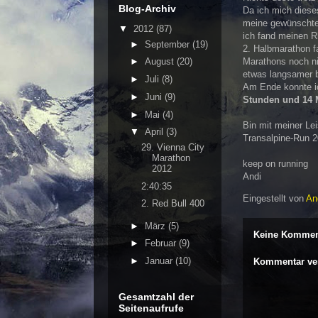
Blog-Archiv
Da ich mich dieses
meine gewünschte 
▼
2012
(87)
ich fand meinen R
►
September
(19)
2. Halbmarathon fa
Marathons noch ni
►
August
(20)
etwas langsamer 
►
Juli
(8)
Am Ende konnte ic
►
Juni
(9)
Stunden und 14 
►
Mai
(4)
Bin mit meiner Lei
▼
April
(3)
Transalpine-Run 2
29. Vienna City
Marathon
keep on running
2012
Andi
2:40:35
Eingestellt von
An
2. Red Bull 400
►
März
(5)
Keine Kommen
►
Februar
(9)
►
Januar
(10)
Kommentar ver
Gesamtzahl der
Seitenaufrufe