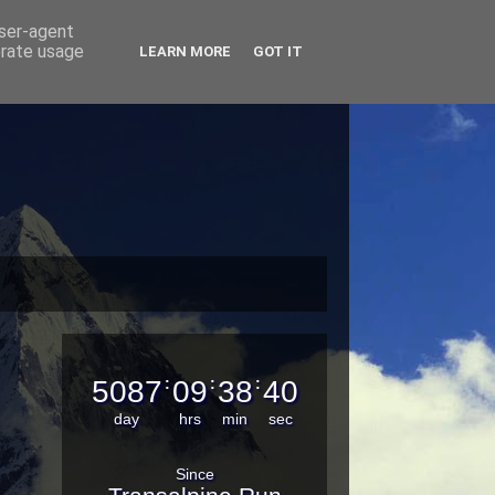
user-agent
erate usage
LEARN MORE
GOT IT
5087
:
09
:
38
:
40
day
hrs
min
sec
Since