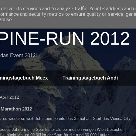
deliver its services and to analyze traffic. Your IP address and 
formance and security metrics to ensure quality of service, gen
abuse.
INE-RUN 2012
 das Event 2012!
iningstagebuch Meex
Trainingstagebuch Andi
April 2012
y Marathon 2012
 es wieder so weit. Ich stand bereits das 3. mal am Start des Vienna City
 dieses Jahr um eine Spur kälter als bei meinen vorigen Wien Besuchen.
 fiel pünktlich um 09:00Uhr der Start für die rund 36.000 Läufer.