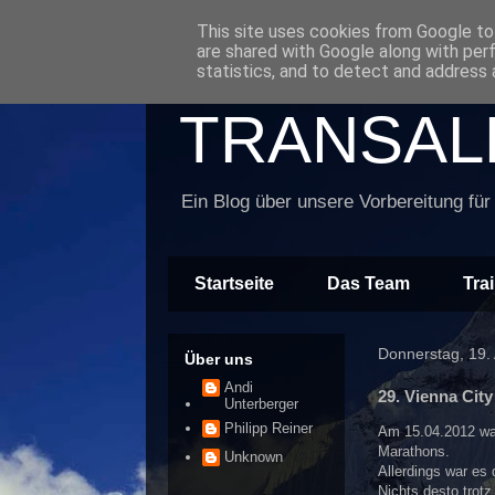
This site uses cookies from Google to 
are shared with Google along with per
statistics, and to detect and address 
TRANSALP
Ein Blog über unsere Vorbereitung für
Startseite
Das Team
Tra
Donnerstag, 19. 
Über uns
Andi
29. Vienna Cit
Unterberger
Philipp Reiner
Am 15.04.2012 war
Marathons.
Unknown
Allerdings war es
Nichts desto trotz